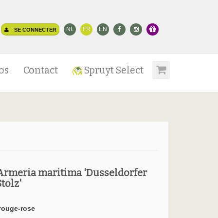
NL
FR
EN
SE CONNECTER
os
Contact
Spruyt Select
Armeria maritima 'Dusseldorfer
Stolz'
rouge-rose