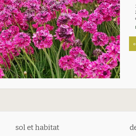
e
sol et habitat
d