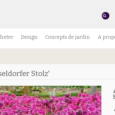
heter
Design
Concepts de jardin
A prop
ldorfer Stolz'