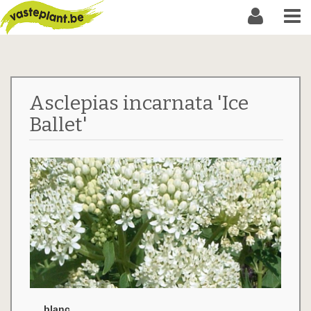
Asclepias incarnata 'Ice
Ballet'
blanc