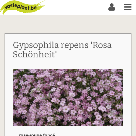
Gypsophila repens 'Rosa
Schönheit'
rose-rouge foncé