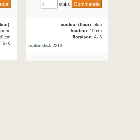
stuks
leur)
:
couleur (fleur)
: bleu
jaune
hauteur
: 10 cm
20 cm
floraison
: 4- 6
n
: 6- 8
location stock:
ZX16