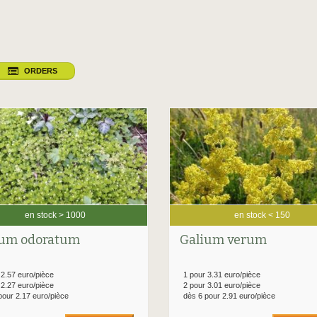
ORDERS
en stock > 1000
en stock < 150
ium odoratum
Galium verum
 2.57 euro/pièce
1 pour 3.31 euro/pièce
 2.27 euro/pièce
2 pour 3.01 euro/pièce
pour 2.17 euro/pièce
dès 6 pour 2.91 euro/pièce