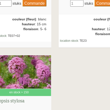
stuks
stuks
couleur (fleur)
: blanc
couleur (f
hauteur
: 15 cm
floraison
: 5- 6
hauteur
: 1
floraiso
stock:
TE07+02
location stock:
TE23
en stock > 150
psis stylosa