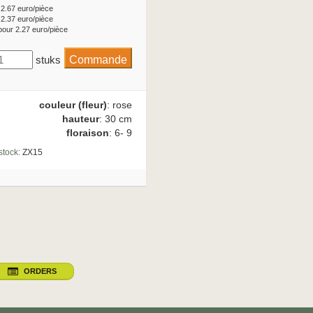
 2.67 euro/pièce
 2.37 euro/pièce
pour 2.27 euro/pièce
stuks
couleur (fleur)
: rose
hauteur
: 30 cm
floraison
: 6- 9
stock:
ZX15
ORDERS