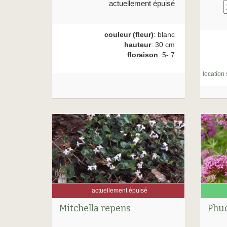
actuellement épuisé
couleur (fleur)
: blanc
hauteur
: 30 cm
floraison
: 5- 7
location 
actuellement épuisé
Mitchella repens
Phuo