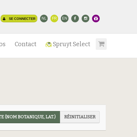
NL
FR
EN
SE CONNECTER
os
Contact
Spruyt Select
E (NOM BOTANIQUE, LAT.)
RÉINITIALISER