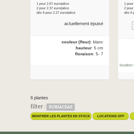
1 pour 2.67 euro/pièce
1 pour
2 pour 2.37 euro/pièce
2 pour
dès 6 pour 2.27 euro/pièce
dès 6 
actuellement épuisé
couleur (fleur)
: blanc
hauteur
: 5 cm
floraison
: 5- 7
location 
6 plantes
filter :
RUBIACEAE
MONTRER LES PLANTES EN STOCK
LOCATIONS OFF