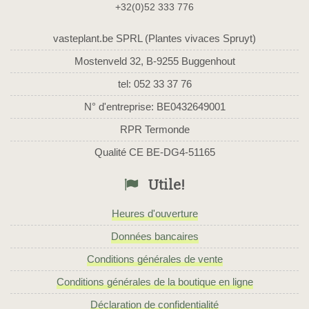
+32(0)52 333 776
vasteplant.be SPRL (Plantes vivaces Spruyt)
Mostenveld 32, B-9255 Buggenhout
tel: 052 33 37 76
N° d'entreprise: BE0432649001
RPR Termonde
Qualité CE BE-DG4-51165
Utile!
Heures d'ouverture
Données bancaires
Conditions générales de vente
Conditions générales de la boutique en ligne
Déclaration de confidentialité