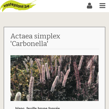
Actaea simplex
'Carbonella'
blanc, feuille brune foncée