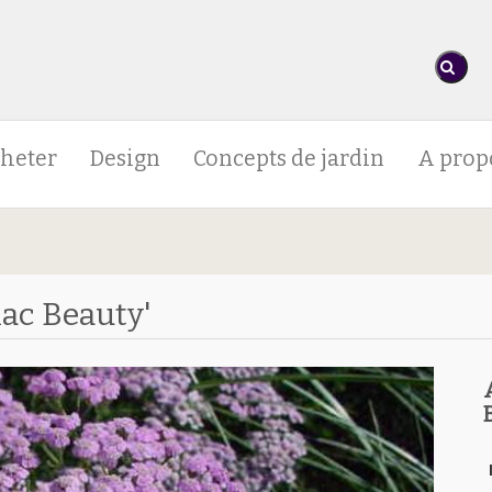
heter
Design
Concepts de jardin
A prop
lac Beauty'