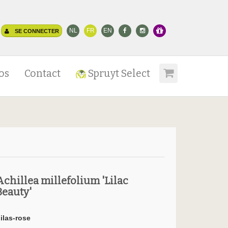
NL
FR
EN
SE CONNECTER
os
Contact
Spruyt Select
Achillea millefolium 'Lilac
Beauty'
lilas-rose