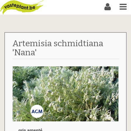
Artemisia schmidtiana
'Nana'
gris argenté