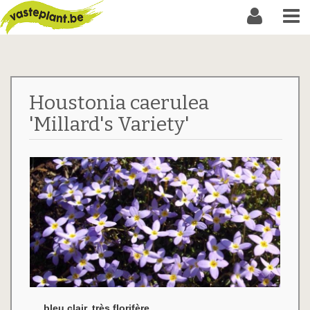
Houstonia caerulea
'Millard's Variety'
bleu clair, très florifère