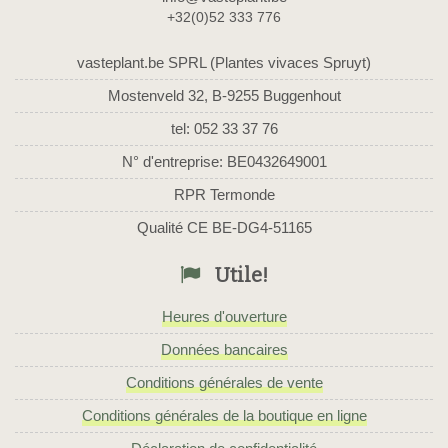
+32(0)52 333 776
vasteplant.be SPRL (Plantes vivaces Spruyt)
Mostenveld 32, B-9255 Buggenhout
tel: 052 33 37 76
N° d'entreprise: BE0432649001
RPR Termonde
Qualité CE BE-DG4-51165
Utile!
Heures d'ouverture
Données bancaires
Conditions générales de vente
Conditions générales de la boutique en ligne