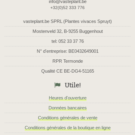
info@vasteplant.be
+32(0)52 333 776
vasteplant.be SPRL (Plantes vivaces Spruyt)
Mostenveld 32, B-9255 Buggenhout
tel: 052 33 37 76
N° d'entreprise: BE0432649001
RPR Termonde
Qualité CE BE-DG4-51165
Utile!
Heures d'ouverture
Données bancaires
Conditions générales de vente
Conditions générales de la boutique en ligne