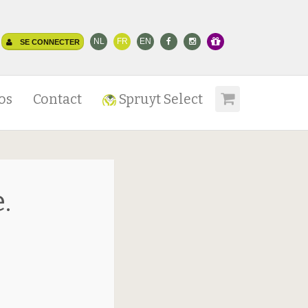
NL
FR
EN
SE CONNECTER
os
Contact
Spruyt Select
.