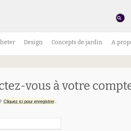
heter
Design
Concepts de jardin
A prop
tez-vous à votre compte
e?
Cliquez ici pour enregistrer
.