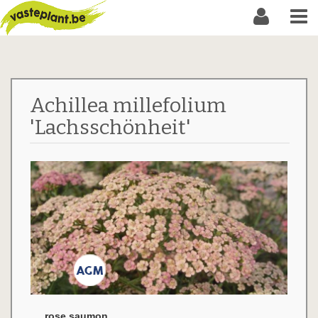
Achillea millefolium
'Lachsschönheit'
rose saumon