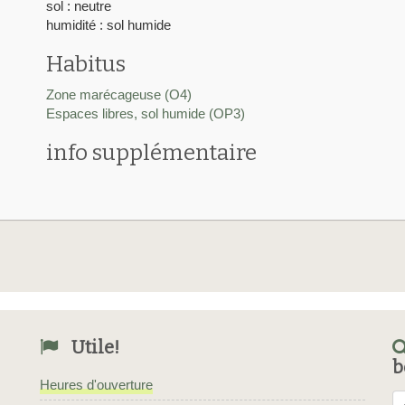
sol : neutre
humidité : sol humide
Habitus
Zone marécageuse (O4)
Espaces libres, sol humide (OP3)
info supplémentaire
Utile!
b
Heures d'ouverture