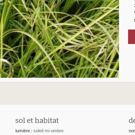
a
sol et habitat
d
lumière :
soleil
mi-ombre
nom