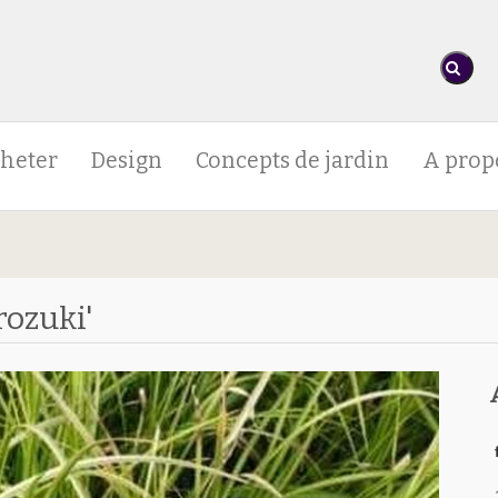
heter
Design
Concepts de jardin
A prop
ozuki'