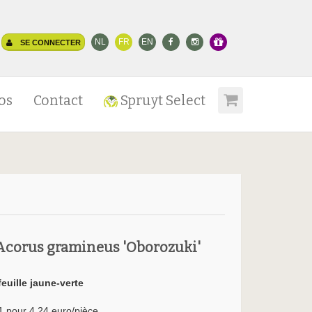
NL
FR
EN
SE CONNECTER
os
Contact
Spruyt Select
Acorus gramineus 'Oborozuki'
feuille jaune-verte
1 pour 4.24 euro/pièce