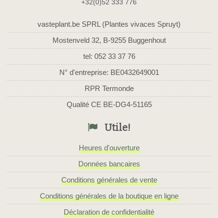
+32(0)52 333 776
vasteplant.be SPRL (Plantes vivaces Spruyt)
Mostenveld 32, B-9255 Buggenhout
tel: 052 33 37 76
N° d'entreprise: BE0432649001
RPR Termonde
Qualité CE BE-DG4-51165
Utile!
Heures d'ouverture
Données bancaires
Conditions générales de vente
Conditions générales de la boutique en ligne
Déclaration de confidentialité