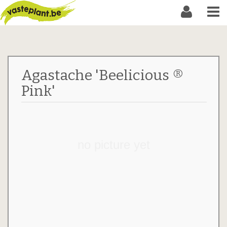
Agastache 'Beelicious ®
Pink'
no picture yet