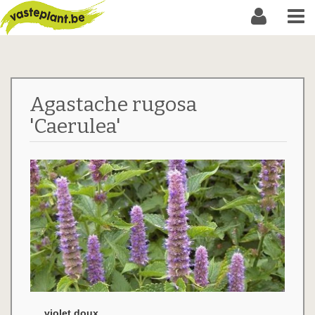
Agastache rugosa
'Caerulea'
violet doux