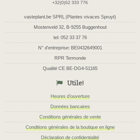
+32(0)52 333 776
vasteplant.be SPRL (Plantes vivaces Spruyt)
Mostenveld 32, B-9255 Buggenhout
tel: 052 33 37 76
N° d'entreprise: BE0432649001
RPR Termonde
Qualité CE BE-DG4-51165
Utile!
Heures d'ouverture
Données bancaires
Conditions générales de vente
Conditions générales de la boutique en ligne
Déclaration de confidentialité