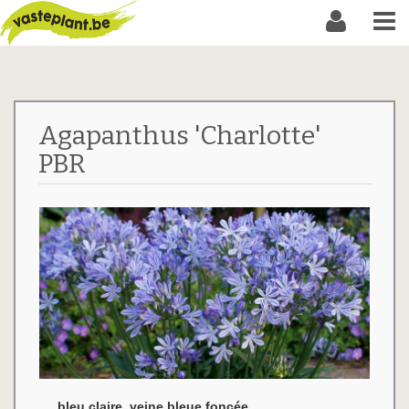
Agapanthus 'Charlotte'
PBR
bleu claire, veine bleue foncée