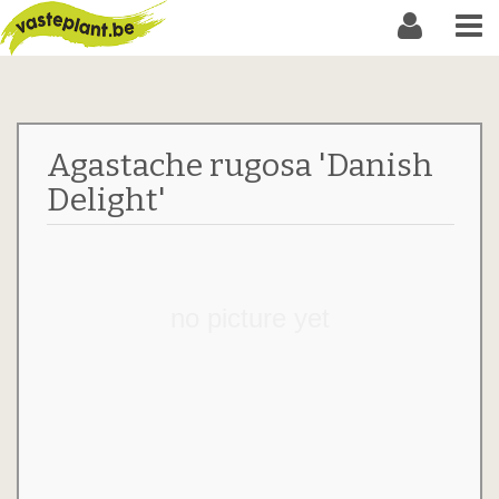
Agastache rugosa 'Danish
Delight'
no picture yet