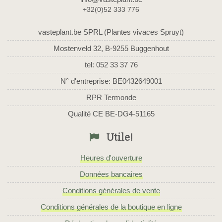
+32(0)52 333 776
vasteplant.be SPRL (Plantes vivaces Spruyt)
Mostenveld 32, B-9255 Buggenhout
tel: 052 33 37 76
N° d'entreprise: BE0432649001
RPR Termonde
Qualité CE BE-DG4-51165
Utile!
Heures d'ouverture
Données bancaires
Conditions générales de vente
Conditions générales de la boutique en ligne