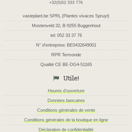
+32(0)52 333 776
vasteplant.be SPRL (Plantes vivaces Spruyt)
Mostenveld 32, B-9255 Buggenhout
tel: 052 33 37 76
N° d'entreprise: BE0432649001
RPR Termonde
Qualité CE BE-DG4-51165
Utile!
Heures d'ouverture
Données bancaires
Conditions générales de vente
Conditions générales de la boutique en ligne
Déclaration de confidentialité