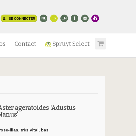
NL
FR
EN
SE CONNECTER
os
Contact
Spruyt Select
Aster ageratoides 'Adustus
Nanus'
rose-lilas, très vital, bas