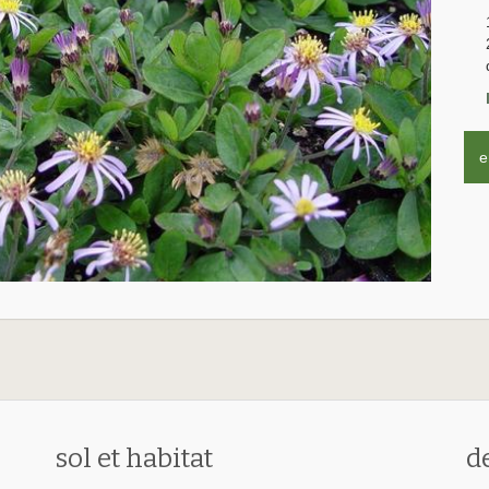
e
sol et habitat
d