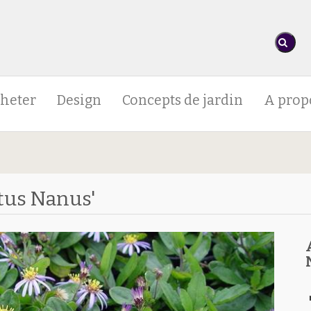
heter
Design
Concepts de jardin
A prop
tus Nanus'