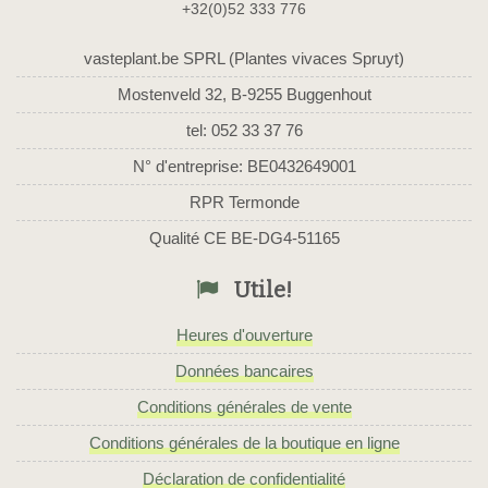
+32(0)52 333 776
vasteplant.be SPRL (Plantes vivaces Spruyt)
Mostenveld 32, B-9255 Buggenhout
tel: 052 33 37 76
N° d'entreprise: BE0432649001
RPR Termonde
Qualité CE BE-DG4-51165
Utile!
Heures d'ouverture
Données bancaires
Conditions générales de vente
Conditions générales de la boutique en ligne
Déclaration de confidentialité