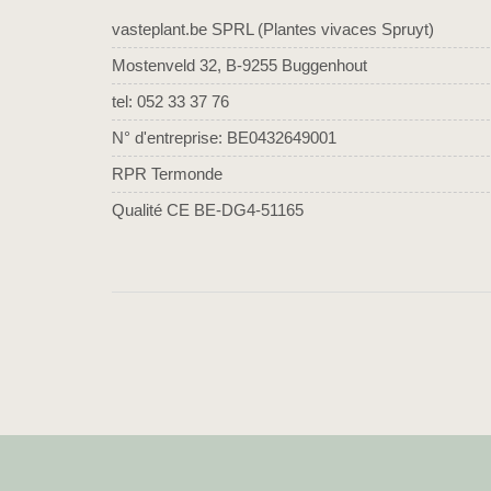
vasteplant.be SPRL (Plantes vivaces Spruyt)
Mostenveld 32, B-9255 Buggenhout
tel: 052 33 37 76
N° d'entreprise: BE0432649001
RPR Termonde
Qualité CE BE-DG4-51165