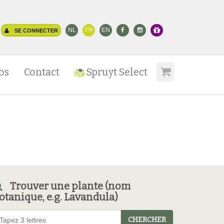
NL
FR
EN
SE CONNECTER
os
Contact
Spruyt Select
Trouver une plante (nom
otanique, e.g. Lavandula)
CHERCHER