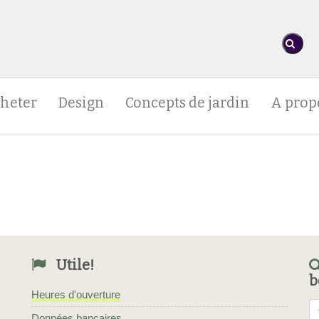
heter
Design
Concepts de jardin
A prop
Utile!
b
Heures d'ouverture
Données bancaires