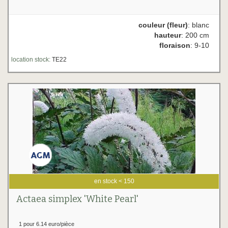
couleur (fleur)
: blanc
hauteur
: 200 cm
floraison
: 9-10
location stock:
TE22
en stock < 150
Actaea simplex 'White Pearl'
1 pour 6.14 euro/pièce