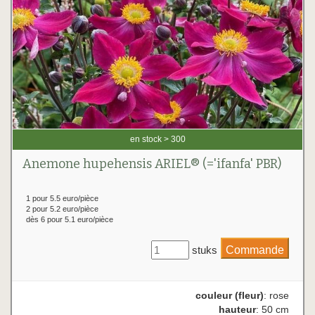
en stock > 300
Anemone hupehensis ARIEL® (='ifanfa' PBR)
1 pour 5.5 euro/pièce
2 pour 5.2 euro/pièce
dès 6 pour 5.1 euro/pièce
stuks
couleur (fleur)
: rose
hauteur
: 50 cm