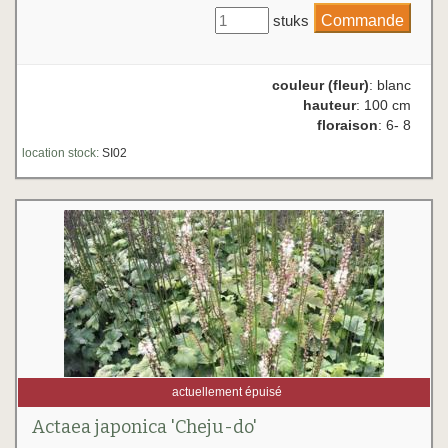
stuks
couleur (fleur)
: blanc
hauteur
: 100 cm
floraison
: 6- 8
location stock:
SI02
actuellement épuisé
Actaea japonica 'Cheju-do'