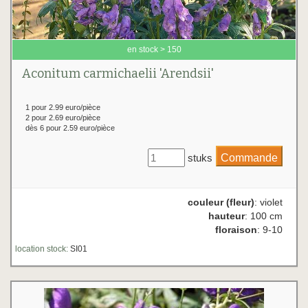
en stock > 150
Aconitum carmichaelii 'Arendsii'
1 pour 2.99 euro/pièce
2 pour 2.69 euro/pièce
dès 6 pour 2.59 euro/pièce
stuks
couleur (fleur)
: violet
hauteur
: 100 cm
floraison
: 9-10
location stock:
SI01