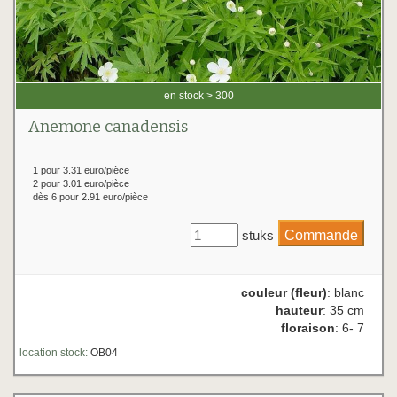
en stock > 300
Anemone canadensis
1 pour 3.31 euro/pièce
2 pour 3.01 euro/pièce
dès 6 pour 2.91 euro/pièce
stuks
couleur (fleur)
: blanc
hauteur
: 35 cm
floraison
: 6- 7
location stock:
OB04