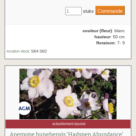
stuks
couleur (fleur)
: blanc
hauteur
: 50 cm
floraison
: 7- 9
location stock:
SI04 SI02
actuellement épuisé
Anemone hupehensis 'Hadspen Abundance'