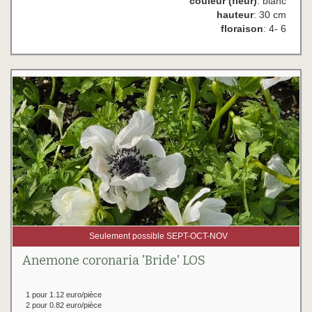
couleur (fleur)
: blanc
hauteur
: 30 cm
floraison
: 4- 6
Seulement possible SEPT-OCT-NOV
Anemone coronaria 'Bride' LOS
1 pour 1.12 euro/pièce
2 pour 0.82 euro/pièce