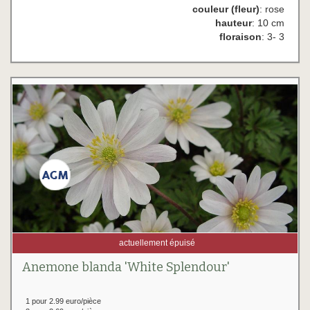
couleur (fleur)
: rose
hauteur
: 10 cm
floraison
: 3- 3
actuellement épuisé
Anemone blanda 'White Splendour'
1 pour 2.99 euro/pièce