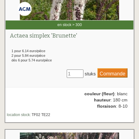
en stock > 300
Actaea simplex 'Brunette'
1 pour 6.14 euro/pièce
2 pour 5.84 euro/pièce
dès 6 pour 5.74 euro/pièce
stuks
couleur (fleur)
: blanc
hauteur
: 180 cm
floraison
: 8-10
location stock:
TF02 TE22