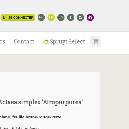
NL
FR
EN
SE CONNECTER
os
Contact
Spruyt Select
Actaea simplex 'Atropurpurea'
blanc, feuille brune-rouge-verte
1 pour 6.14 euro/pièce