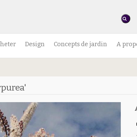
heter
Design
Concepts de jardin
A prop
rpurea'