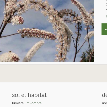
e
sol et habitat
d
lumière :
mi-ombre
nom