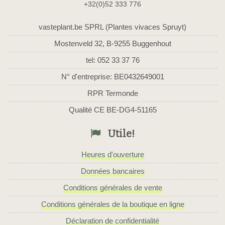
+32(0)52 333 776
vasteplant.be SPRL (Plantes vivaces Spruyt)
Mostenveld 32, B-9255 Buggenhout
tel: 052 33 37 76
N° d'entreprise: BE0432649001
RPR Termonde
Qualité CE BE-DG4-51165
Utile!
Heures d'ouverture
Données bancaires
Conditions générales de vente
Conditions générales de la boutique en ligne
Déclaration de confidentialité