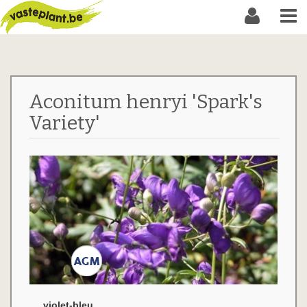
Aconitum henryi 'Spark's
Variety'
violet-bleu