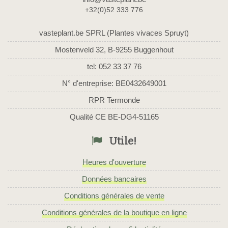
+32(0)52 333 776
vasteplant.be SPRL (Plantes vivaces Spruyt)
Mostenveld 32, B-9255 Buggenhout
tel: 052 33 37 76
N° d'entreprise: BE0432649001
RPR Termonde
Qualité CE BE-DG4-51165
Utile!
Heures d'ouverture
Données bancaires
Conditions générales de vente
Conditions générales de la boutique en ligne