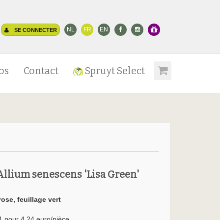
NL
FR
EN
SE CONNECTER
os
Contact
Spruyt Select
Allium senescens 'Lisa Green'
rose, feuillage vert
1 pour 4.24 euro/pièce