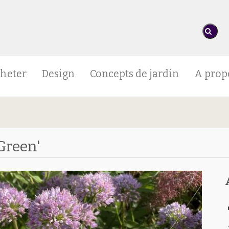
heter
Design
Concepts de jardin
A prop
Green'