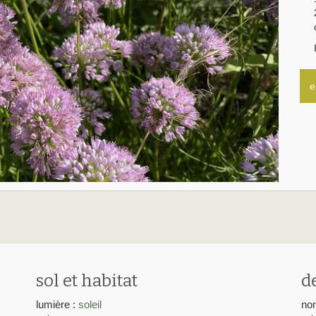
e
sol et habitat
d
lumière :
soleil
nom