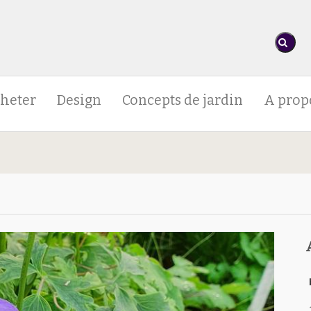
heter
Design
Concepts de jardin
A prop