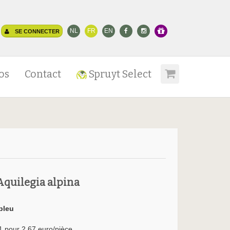
NL
FR
EN
SE CONNECTER
os
Contact
Spruyt Select
Aquilegia alpina
bleu
1 pour 2.67 euro/pièce