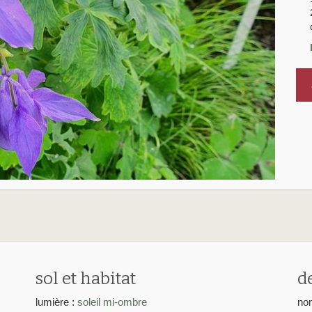
a
sol et habitat
d
lumière :
soleil
mi-ombre
nom