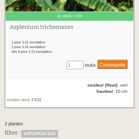
en stock > 150
Asplenium trichomanes
1 pour 3.61 euro/pièce
2 pour 3.31 euro/pièce
dès 6 pour 3.21 euro/pièce
stuks
couleur (fleur)
: vert
hauteur
: 10 cm
location stock:
CX32
2 plantes
filter :
ASPLENIACEAE