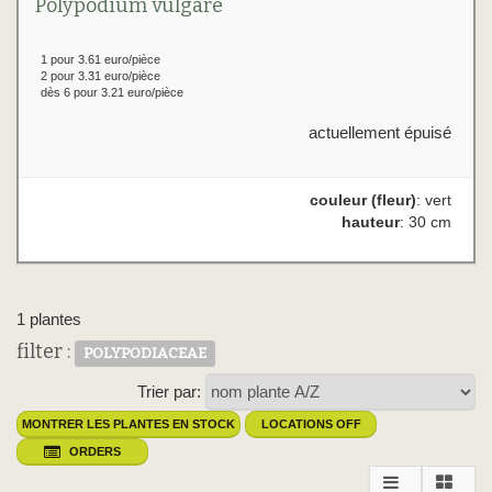
Polypodium vulgare
1 pour 3.61 euro/pièce
2 pour 3.31 euro/pièce
dès 6 pour 3.21 euro/pièce
actuellement épuisé
couleur (fleur)
: vert
hauteur
: 30 cm
1 plantes
filter :
POLYPODIACEAE
Trier par:
MONTRER LES PLANTES EN STOCK
LOCATIONS OFF
ORDERS