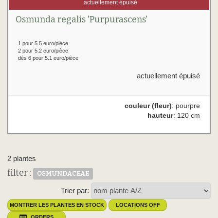
actuellement épuisé
Osmunda regalis 'Purpurascens'
1 pour 5.5 euro/pièce
2 pour 5.2 euro/pièce
dès 6 pour 5.1 euro/pièce
actuellement épuisé
couleur (fleur)
: pourpre
hauteur
: 120 cm
2 plantes
filter :
OSMUNDACEAE
Trier par:
MONTRER LES PLANTES EN STOCK
LOCATIONS OFF
ORDERS