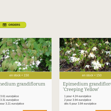
ORDERS
en stock < 150
en stock < 150
medium grandiflorum
Epimedium grandiflo
'Creeping Yellow'
 3.61 euro/pièce
1 pour 4.24 euro/pièce
 3.31 euro/pièce
2 pour 3.94 euro/pièce
pour 3.21 euro/pièce
dès 6 pour 3.84 euro/pièce