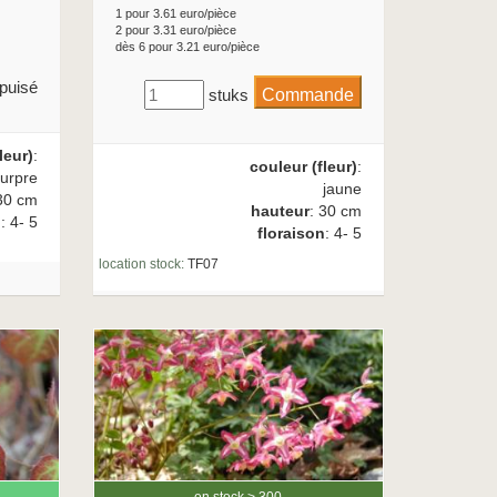
1 pour 3.61 euro/pièce
2 pour 3.31 euro/pièce
dès 6 pour 3.21 euro/pièce
puisé
stuks
leur)
:
couleur (fleur)
:
urpre
jaune
30 cm
hauteur
: 30 cm
n
: 4- 5
floraison
: 4- 5
location stock:
TF07
en stock > 300