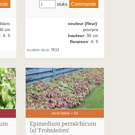
stuks
 blanc
couleur (fleur)
:
30 cm
pourpre
n
: 4- 5
hauteur
: 30 cm
floraison
: 4- 5
location stock:
TF22
stock faible < 50
rum
Epimedium perralchicum
(x) 'Frohnleiten'