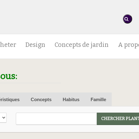
heter
Design
Concepts de jardin
A prop
sous:
ristiques
Concepts
Habitus
Famille
CHERCHER PLANT