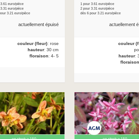
 3.61 euro/pièce
1 pour 3.61 euro/pièce
 3.31 euro/pièce
2 pour 3.31 euro/pièce
pour 3.21 euro/pièce
dès 6 pour 3.21 euro/pièce
actuellement épuisé
actuellement é
couleur (fleur)
: rose
couleur (f
hauteur
: 30 cm
po
floraison
: 4- 5
hauteur
: 
floraiso
en stock > 150
en stock > 150