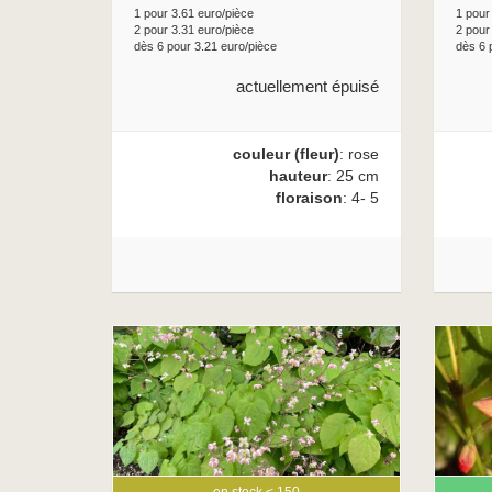
1 pour 3.61 euro/pièce
1 pour
2 pour 3.31 euro/pièce
2 pour
dès 6 pour 3.21 euro/pièce
dès 6 
actuellement épuisé
couleur (fleur)
: rose
hauteur
: 25 cm
floraison
: 4- 5
en stock < 150