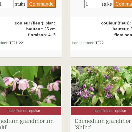
stuks
stuks
couleur (fleur)
: blanc
couleur (fleur)
:
hauteur
: 25 cm
hauteur
: 
floraison
: 4- 5
floraiso
stock:
TF21-22
location stock:
TF22
actuellement épuisé
actuellement épuisé
medium grandiflorum
Epimedium grandiflo
aki'
'Shiho'