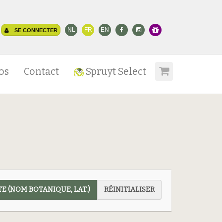
NL
FR
EN
SE CONNECTER
os
Contact
Spruyt Select
E (NOM BOTANIQUE, LAT.)
RÉINITIALISER