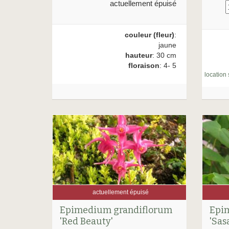
actuellement épuisé
couleur (fleur)
:
jaune
hauteur
: 30 cm
floraison
: 4- 5
location 
actuellement épuisé
Epimedium grandiflorum
Epi
'Red Beauty'
'Sas