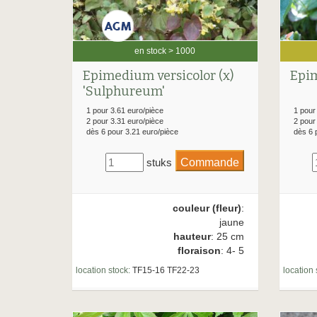
en stock > 1000
Epim
Epimedium versicolor (x)
'Sulphureum'
1 pour
1 pour 3.61 euro/pièce
2 pour
2 pour 3.31 euro/pièce
dès 6 
dès 6 pour 3.21 euro/pièce
stuks
couleur (fleur)
:
jaune
hauteur
: 25 cm
floraison
: 4- 5
location 
location stock:
TF15-16 TF22-23