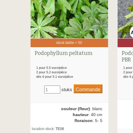
stock faible < 50
Podophyllum peltatum
Podo
PBR
1 pour 5.5 euro/pièce
1 pour
2 pour 5.2 euro/pièce
2 pour
dès 6 pour 5.1 euro/pièce
dès 6 
stuks
couleur (fleur)
: blanc
hauteur
: 40 cm
floraison
: 5- 5
location stock:
TE06