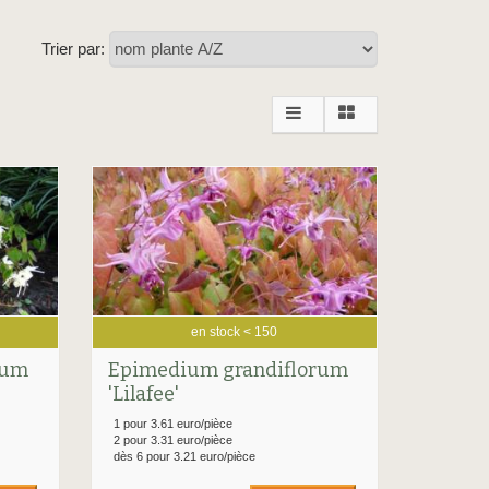
Trier par:
en stock < 150
rum
Epimedium grandiflorum
'Lilafee'
1 pour 3.61 euro/pièce
2 pour 3.31 euro/pièce
dès 6 pour 3.21 euro/pièce