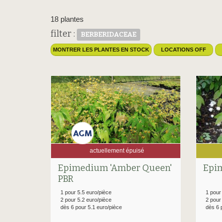
18 plantes
filter :
BERBERIDACEAE
MONTRER LES PLANTES EN STOCK
LOCATIONS OFF
actuellement épuisé
Epimedium 'Amber Queen'
Epi
PBR
1 pour 5.5 euro/pièce
1 pour
2 pour 5.2 euro/pièce
2 pour
dès 6 pour 5.1 euro/pièce
dès 6 