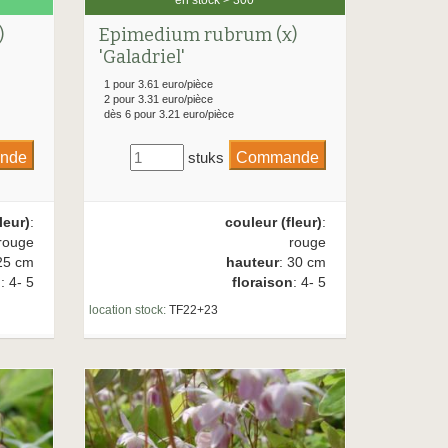
)
Epimedium rubrum (x)
'Galadriel'
1 pour 3.61 euro/pièce
2 pour 3.31 euro/pièce
dès 6 pour 3.21 euro/pièce
stuks
leur)
:
couleur (fleur)
:
rouge
rouge
25 cm
hauteur
: 30 cm
n
: 4- 5
floraison
: 4- 5
location stock:
TF22+23