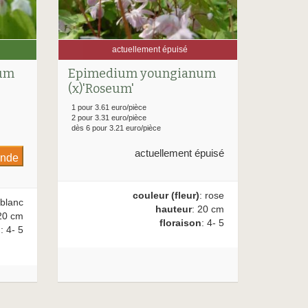
actuellement épuisé
um
Epimedium youngianum
(x)'Roseum'
1 pour 3.61 euro/pièce
2 pour 3.31 euro/pièce
dès 6 pour 3.21 euro/pièce
actuellement épuisé
couleur (fleur)
: rose
 blanc
hauteur
: 20 cm
20 cm
floraison
: 4- 5
n
: 4- 5