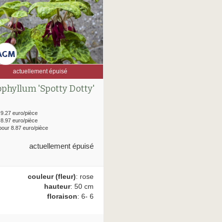
actuellement épuisé
phyllum 'Spotty Dotty'
 9.27 euro/pièce
 8.97 euro/pièce
pour 8.87 euro/pièce
actuellement épuisé
couleur (fleur)
: rose
hauteur
: 50 cm
floraison
: 6- 6