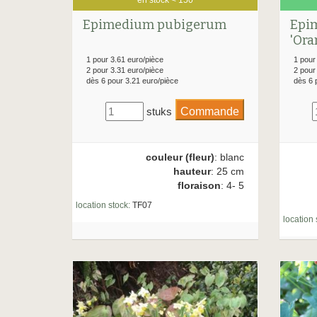
Epimedium pubigerum
Epi
'Ora
1 pour 3.61 euro/pièce
1 pour
2 pour 3.31 euro/pièce
2 pour
dès 6 pour 3.21 euro/pièce
dès 6 
stuks
couleur (fleur)
: blanc
hauteur
: 25 cm
floraison
: 4- 5
location stock:
TF07
location 