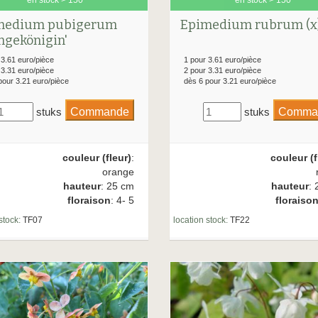
medium pubigerum
Epimedium rubrum (x
ngekönigin'
 3.61 euro/pièce
1 pour 3.61 euro/pièce
 3.31 euro/pièce
2 pour 3.31 euro/pièce
pour 3.21 euro/pièce
dès 6 pour 3.21 euro/pièce
stuks
stuks
couleur (fleur)
:
couleur (f
orange
hauteur
: 25 cm
hauteur
: 
floraison
: 4- 5
floraiso
stock:
TF07
location stock:
TF22