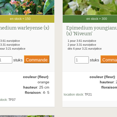
en stock < 150
en stock > 300
edium warleyense (x)
Epimedium youngian
(x) 'Niveum'
 3.61 euro/pièce
1 pour 3.61 euro/pièce
 3.31 euro/pièce
2 pour 3.31 euro/pièce
pour 3.21 euro/pièce
dès 6 pour 3.21 euro/pièce
stuks
stuks
couleur (fleur)
:
couleur (fleur)
:
orange
hauteur
: 
hauteur
: 25 cm
floraiso
floraison
: 4- 5
location stock:
TF21
stock:
TF07