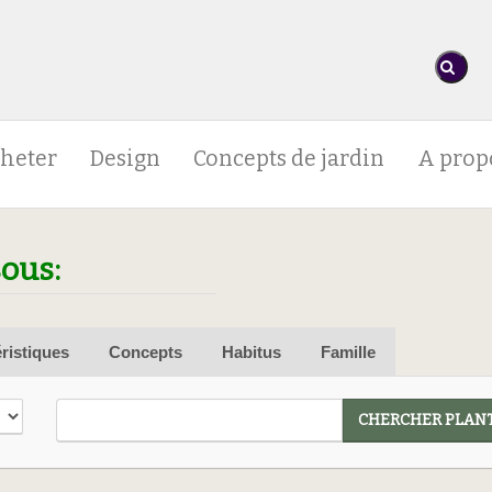
heter
Design
Concepts de jardin
A prop
sous:
ristiques
Concepts
Habitus
Famille
CHERCHER PLANT