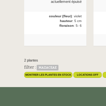
actuellement épuisé
couleur (fleur)
: violet
hauteur
: 5 cm
floraison
: 5- 6
2 plantes
filter :
MAZACEAE
MONTRER LES PLANTES EN STOCK
LOCATIONS OFF