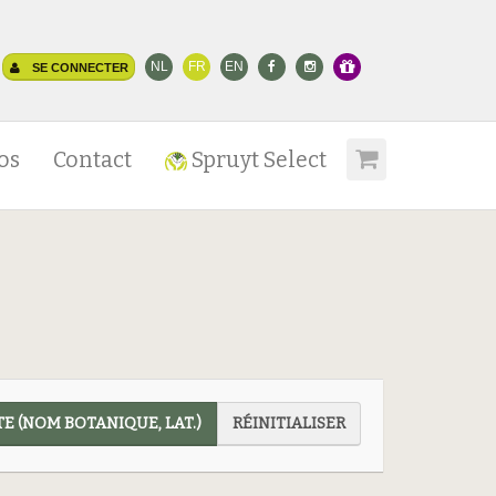
NL
FR
EN
SE CONNECTER
os
Contact
Spruyt Select
E (NOM BOTANIQUE, LAT.)
RÉINITIALISER