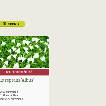
ORDERS
actuellement épuisé
s reptans 'Albus'
 2.67 euro/pièce
 2.37 euro/pièce
pour 2.27 euro/pièce