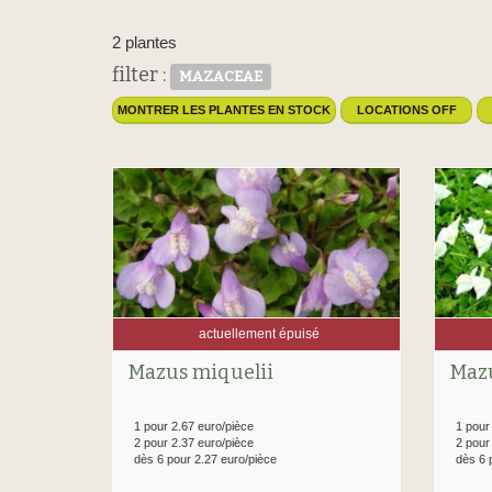
2 plantes
filter :
MAZACEAE
MONTRER LES PLANTES EN STOCK
LOCATIONS OFF
actuellement épuisé
Mazus miquelii
Mazu
1 pour 2.67 euro/pièce
1 pour
2 pour 2.37 euro/pièce
2 pour
dès 6 pour 2.27 euro/pièce
dès 6 