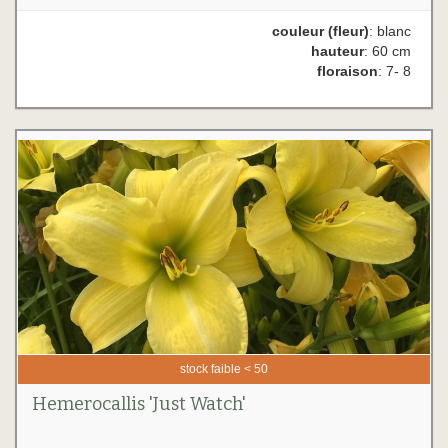
couleur (fleur)
: blanc
hauteur
: 60 cm
floraison
: 7- 8
stock faible < 50
Hemerocallis 'Just Watch'