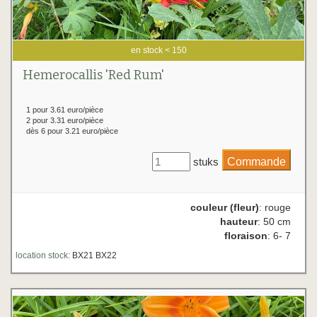
en stock < 150
Hemerocallis 'Red Rum'
1 pour 3.61 euro/pièce
2 pour 3.31 euro/pièce
dès 6 pour 3.21 euro/pièce
stuks
couleur (fleur)
: rouge
hauteur
: 50 cm
floraison
: 6- 7
location stock:
BX21 BX22