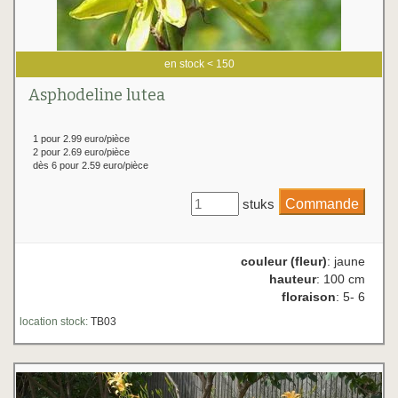
en stock < 150
Asphodeline lutea
1 pour 2.99 euro/pièce
2 pour 2.69 euro/pièce
dès 6 pour 2.59 euro/pièce
stuks
couleur (fleur)
: jaune
hauteur
: 100 cm
floraison
: 5- 6
location stock:
TB03