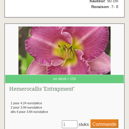
hauteur
: 90 cm
floraison
: 7- 8
en stock > 150
Hemerocallis 'Entrapment'
1 pour 4.24 euro/pièce
2 pour 3.94 euro/pièce
dès 6 pour 3.84 euro/pièce
stuks