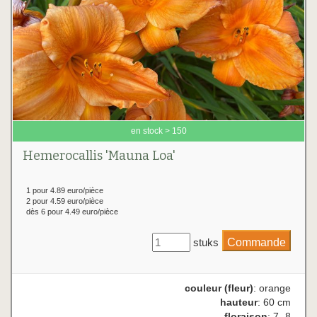
en stock > 150
Hemerocallis 'Mauna Loa'
1 pour 4.89 euro/pièce
2 pour 4.59 euro/pièce
dès 6 pour 4.49 euro/pièce
stuks
couleur (fleur)
: orange
hauteur
: 60 cm
floraison
: 7- 8