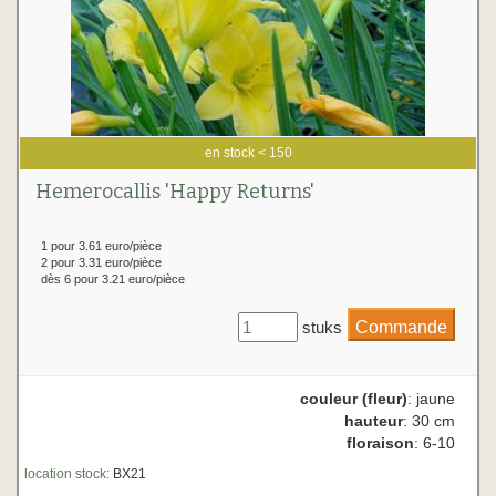
en stock < 150
Hemerocallis 'Happy Returns'
1 pour 3.61 euro/pièce
2 pour 3.31 euro/pièce
dès 6 pour 3.21 euro/pièce
stuks
couleur (fleur)
: jaune
hauteur
: 30 cm
floraison
: 6-10
location stock:
BX21