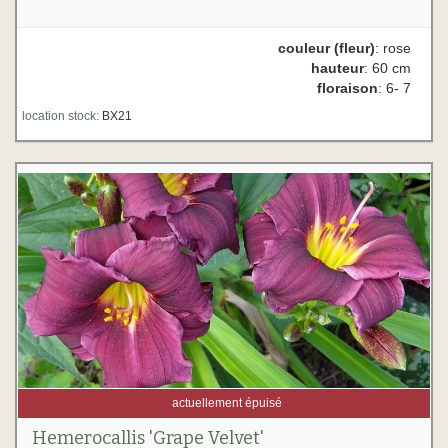
couleur (fleur)
: rose
hauteur
: 60 cm
floraison
: 6- 7
location stock:
BX21
actuellement épuisé
Hemerocallis 'Grape Velvet'