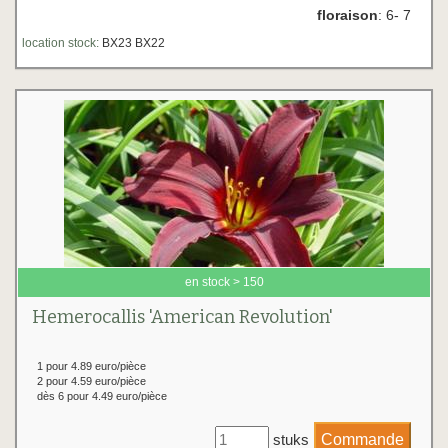
floraison
: 6- 7
location stock:
BX23 BX22
en stock > 150
Hemerocallis 'American Revolution'
1 pour 4.89 euro/pièce
2 pour 4.59 euro/pièce
dès 6 pour 4.49 euro/pièce
stuks