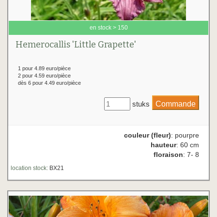
en stock > 150
Hemerocallis 'Little Grapette'
1 pour 4.89 euro/pièce
2 pour 4.59 euro/pièce
dès 6 pour 4.49 euro/pièce
stuks
couleur (fleur)
: pourpre
hauteur
: 60 cm
floraison
: 7- 8
location stock:
BX21