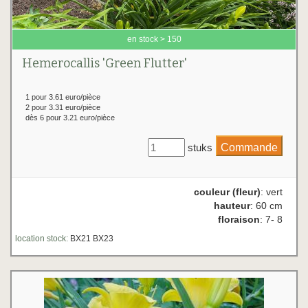
en stock > 150
Hemerocallis 'Green Flutter'
1 pour 3.61 euro/pièce
2 pour 3.31 euro/pièce
dès 6 pour 3.21 euro/pièce
stuks
couleur (fleur)
: vert
hauteur
: 60 cm
floraison
: 7- 8
location stock:
BX21 BX23