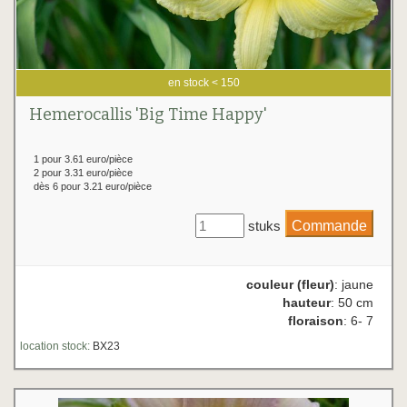
en stock < 150
Hemerocallis 'Big Time Happy'
1 pour 3.61 euro/pièce
2 pour 3.31 euro/pièce
dès 6 pour 3.21 euro/pièce
stuks
couleur (fleur)
: jaune
hauteur
: 50 cm
floraison
: 6- 7
location stock:
BX23