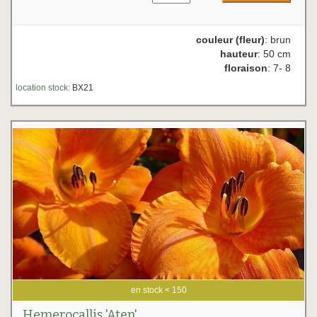
couleur (fleur)
: brun
hauteur
: 50 cm
floraison
: 7- 8
location stock:
BX21
en stock < 150
Hemerocallis 'Aten'