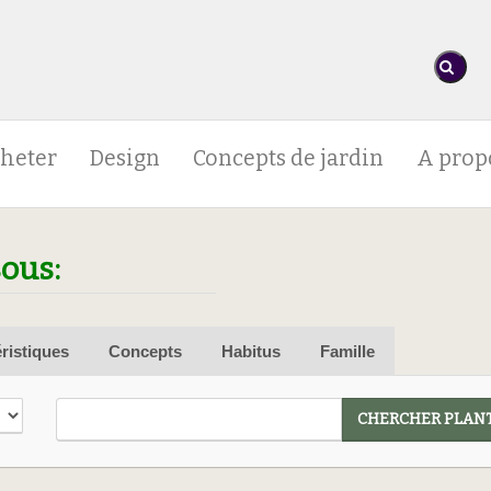
heter
Design
Concepts de jardin
A prop
sous:
ristiques
Concepts
Habitus
Famille
CHERCHER PLANT