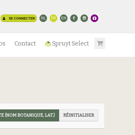
NL
FR
EN
SE CONNECTER
os
Contact
Spruyt Select
E (NOM BOTANIQUE, LAT.)
RÉINITIALISER