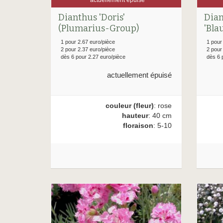
Dian
Dianthus 'Doris'
'Bla
(Plumarius-Group)
1 pour
1 pour 2.67 euro/pièce
2 pour
2 pour 2.37 euro/pièce
dès 6 
dès 6 pour 2.27 euro/pièce
actuellement épuisé
couleur (fleur)
: rose
hauteur
: 40 cm
floraison
: 5-10