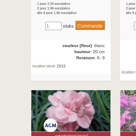
1 pour 2.26 euro/pièce
1 pour
2 pour 1.96 euro/pièce
2 pour
dès 6 pour 1.86 euro/pièce
dès 6 
stuks
couleur (fleur)
: blanc
hauteur
: 20 cm
floraison
: 6- 9
location stock:
ZX15
location 
actuellement épuisé