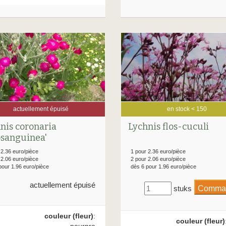
actuellement épuisé
en stock < 150
nis coronaria
Lychnis flos-cuculi
osanguinea'
 2.36 euro/pièce
1 pour 2.36 euro/pièce
 2.06 euro/pièce
2 pour 2.06 euro/pièce
pour 1.96 euro/pièce
dès 6 pour 1.96 euro/pièce
actuellement épuisé
stuks
couleur (fleur)
:
couleur (fleur)
pourpre