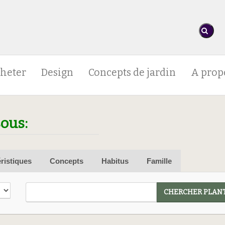
heter
Design
Concepts de jardin
A prop
sous:
ristiques
Concepts
Habitus
Famille
CHERCHER PLANT