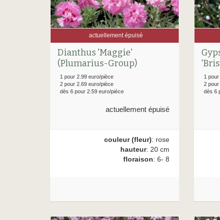
actuellement épuisé
Dianthus 'Maggie'
Gyps
(Plumarius-Group)
'Bris
1 pour 2.99 euro/pièce
1 pour
2 pour 2.69 euro/pièce
2 pour
dès 6 pour 2.59 euro/pièce
dès 6 
actuellement épuisé
couleur (fleur)
: rose
hauteur
: 20 cm
floraison
: 6- 8