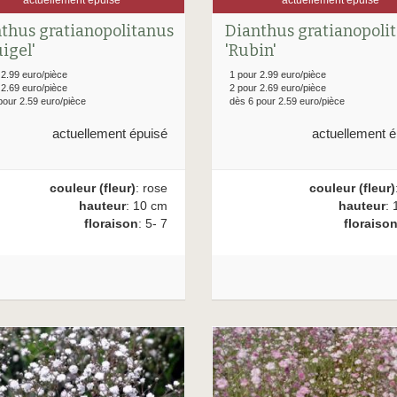
thus gratianopolitanus
Dianthus gratianopoli
uigel'
'Rubin'
 2.99 euro/pièce
1 pour 2.99 euro/pièce
 2.69 euro/pièce
2 pour 2.69 euro/pièce
pour 2.59 euro/pièce
dès 6 pour 2.59 euro/pièce
actuellement épuisé
actuellement é
couleur (fleur)
: rose
couleur (fleur)
hauteur
: 10 cm
hauteur
: 
floraison
: 5- 7
floraiso