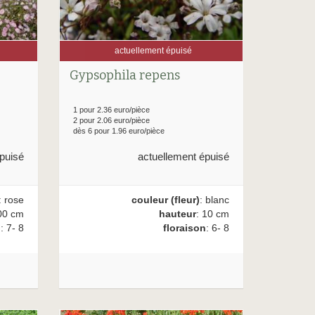
actuellement épuisé
Gypsophila repens
1 pour 2.36 euro/pièce
2 pour 2.06 euro/pièce
dès 6 pour 1.96 euro/pièce
puisé
actuellement épuisé
: rose
couleur (fleur)
: blanc
00 cm
hauteur
: 10 cm
n
: 7- 8
floraison
: 6- 8