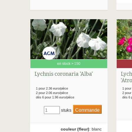
en stock > 150
Lych
Lychnis coronaria 'Alba'
'Atr
1 pour
1 pour 2.36 euro/pièce
2 pour
2 pour 2.06 euro/pièce
dès 6 
dès 6 pour 1.96 euro/pièce
stuks
couleur (fleur)
: blanc