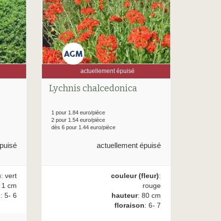
actuellement épuisé
Lychnis chalcedonica
1 pour 1.84 euro/pièce
2 pour 1.54 euro/pièce
dès 6 pour 1.44 euro/pièce
actuellement épuisé
puisé
couleur (fleur)
:
)
: vert
rouge
: 1 cm
hauteur
: 80 cm
n
: 5- 6
floraison
: 6- 7