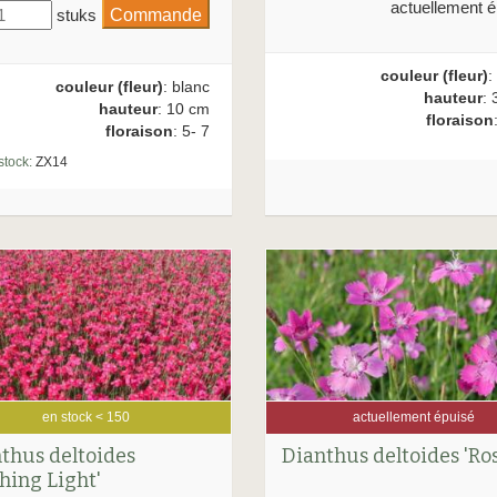
actuellement é
stuks
couleur (fleur)
:
couleur (fleur)
: blanc
hauteur
: 
hauteur
: 10 cm
floraison
floraison
: 5- 7
stock:
ZX14
en stock < 150
actuellement épuisé
thus deltoides
Dianthus deltoides 'Ro
shing Light'