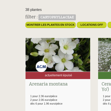
38 plantes
filter :
CARYOPHYLLACEAE
MONTRER LES PLANTES EN STOCK
LOCATIONS OFF
actuellement épuisé
Cera
Arenaria montana
Yo')
1 pour
1 pour 2.36 euro/pièce
2 pour
2 pour 2.06 euro/pièce
dès 6 
dès 6 pour 1.96 euro/pièce