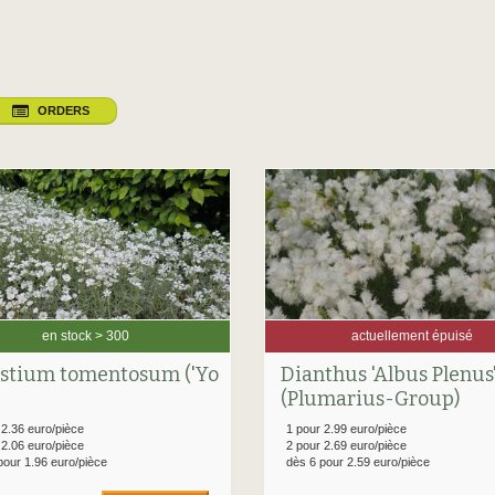
ORDERS
en stock > 300
actuellement épuisé
stium tomentosum ('Yo
Dianthus 'Albus Plenus
(Plumarius-Group)
 2.36 euro/pièce
1 pour 2.99 euro/pièce
 2.06 euro/pièce
2 pour 2.69 euro/pièce
pour 1.96 euro/pièce
dès 6 pour 2.59 euro/pièce