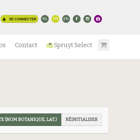
NL
FR
EN
SE CONNECTER
os
Contact
Spruyt Select
E (NOM BOTANIQUE, LAT.)
RÉINITIALISER