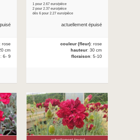
1 pour 2.67 euro/pièce
2 pour 2.37 euro/pièce
dès 6 pour 2.27 euro/pièce
actuellement épuisé
puisé
couleur (fleur)
: rose
: rose
hauteur
: 30 cm
20 cm
floraison
: 5-10
n
: 6- 9
actuellement épuisé