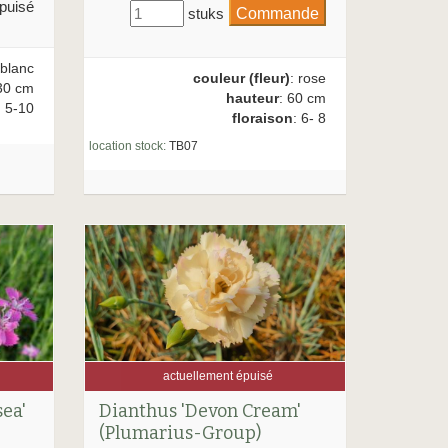
puisé
stuks
 blanc
couleur (fleur)
: rose
30 cm
hauteur
: 60 cm
: 5-10
floraison
: 6- 8
location stock:
TB07
actuellement épuisé
Dianthus 'Devon Cream'
sea'
(Plumarius-Group)