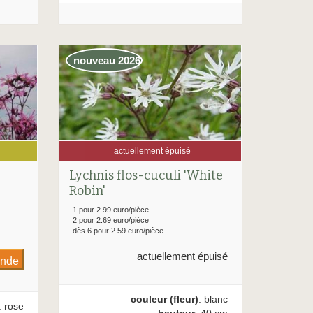
nouveau 2026
actuellement épuisé
Lychnis flos-cuculi 'White
Robin'
1 pour 2.99 euro/pièce
2 pour 2.69 euro/pièce
dès 6 pour 2.59 euro/pièce
actuellement épuisé
couleur (fleur)
: blanc
: rose
hauteur
: 40 cm