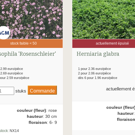
stock faible < 50
actuellement épuisé
ophila 'Rosenschleier'
Herniaria glabra
 2.99 euro/pièce
1 pour 2.36 euro/pièce
 2.69 euro/pièce
2 pour 2.06 euro/pièce
pour 2.59 euro/pièce
dès 6 pour 1.96 euro/pièce
actuellement é
stuks
couleur (fleur
couleur (fleur)
: rose
hauteur
hauteur
: 30 cm
floraiso
floraison
: 6- 9
stock:
NX14