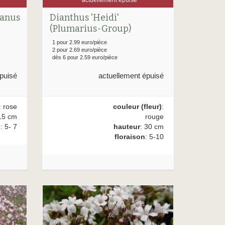
tanus
Dianthus 'Heidi'
(Plumarius-Group)
1 pour 2.99 euro/pièce
2 pour 2.69 euro/pièce
dès 6 pour 2.59 euro/pièce
puisé
actuellement épuisé
: rose
couleur (fleur)
:
15 cm
rouge
n
: 5- 7
hauteur
: 30 cm
floraison
: 5-10