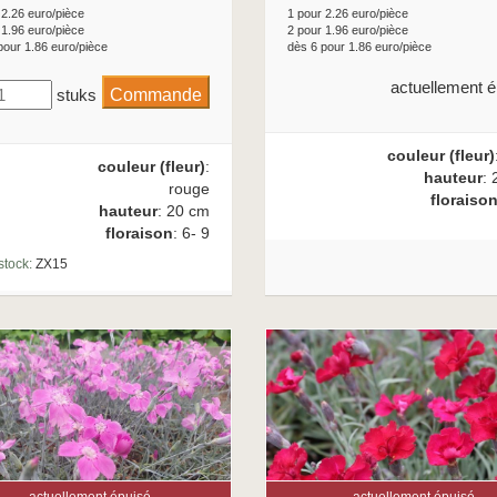
 2.26 euro/pièce
1 pour 2.26 euro/pièce
 1.96 euro/pièce
2 pour 1.96 euro/pièce
pour 1.86 euro/pièce
dès 6 pour 1.86 euro/pièce
actuellement é
stuks
couleur (fleur)
couleur (fleur)
:
hauteur
: 
rouge
floraiso
hauteur
: 20 cm
floraison
: 6- 9
stock:
ZX15
actuellement épuisé
actuellement épuisé