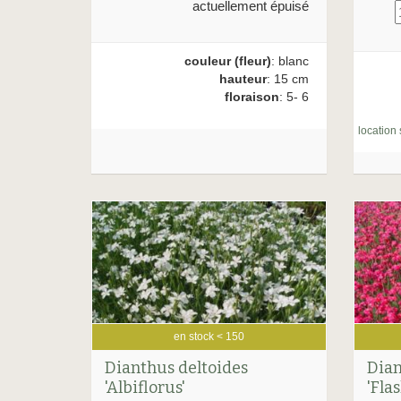
actuellement épuisé
couleur (fleur)
: blanc
hauteur
: 15 cm
floraison
: 5- 6
location 
en stock < 150
Dianthus deltoides
Dian
'Albiflorus'
'Fla