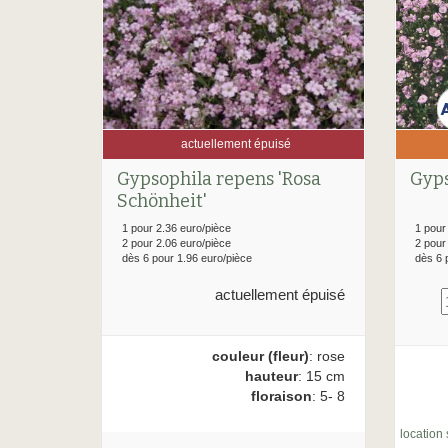
actuellement épuisé
Gyps
Gypsophila repens 'Rosa
Schönheit'
1 pour
1 pour 2.36 euro/pièce
2 pour
2 pour 2.06 euro/pièce
dès 6 
dès 6 pour 1.96 euro/pièce
actuellement épuisé
couleur (fleur)
: rose
hauteur
: 15 cm
floraison
: 5- 8
location 