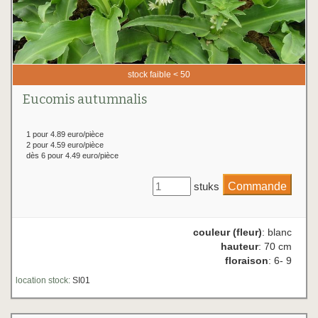
stock faible < 50
Eucomis autumnalis
1 pour 4.89 euro/pièce
2 pour 4.59 euro/pièce
dès 6 pour 4.49 euro/pièce
stuks
couleur (fleur)
: blanc
hauteur
: 70 cm
floraison
: 6- 9
location stock:
SI01