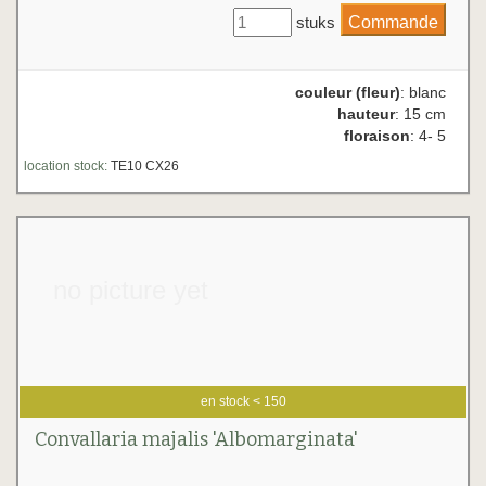
stuks
couleur (fleur)
: blanc
hauteur
: 15 cm
floraison
: 4- 5
location stock:
TE10 CX26
no picture yet
en stock < 150
Convallaria majalis 'Albomarginata'