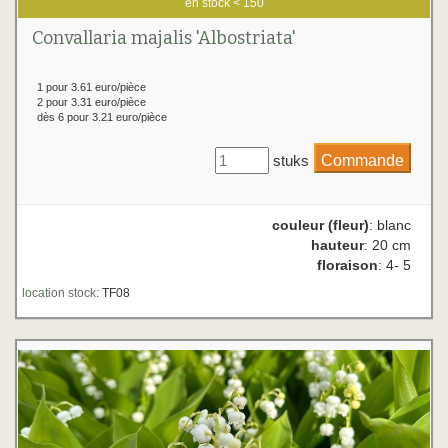
en stock < 150
Convallaria majalis 'Albostriata'
1 pour 3.61 euro/pièce
2 pour 3.31 euro/pièce
dès 6 pour 3.21 euro/pièce
stuks
couleur (fleur)
: blanc
hauteur
: 20 cm
floraison
: 4- 5
location stock:
TF08