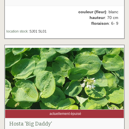
couleur (fleur)
: blanc
hauteur
: 70 cm
floraison
: 6- 9
location stock:
SJ01 SL01
actuellement épuisé
Hosta 'Big Daddy'