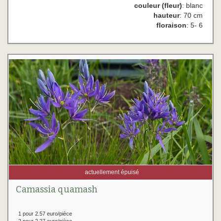
couleur (fleur)
: blanc
hauteur
: 70 cm
floraison
: 5- 6
actuellement épuisé
Camassia quamash
1 pour 2.57 euro/pièce