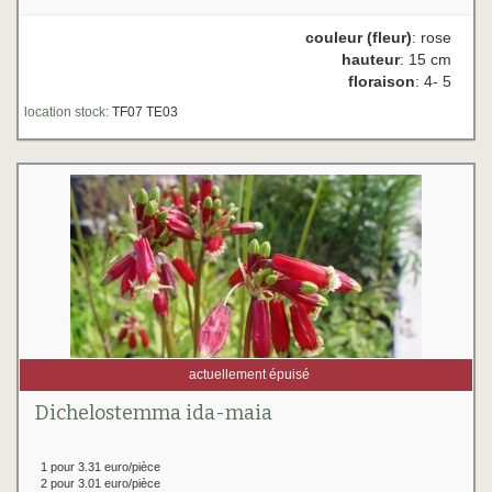
couleur (fleur)
: rose
hauteur
: 15 cm
floraison
: 4- 5
location stock:
TF07 TE03
actuellement épuisé
Dichelostemma ida-maia
1 pour 3.31 euro/pièce
2 pour 3.01 euro/pièce