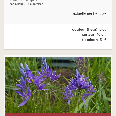
2 pour 2.27 euro/pièce
dès 6 pour 2.17 euro/pièce
actuellement épuisé
couleur (fleur)
: bleu
hauteur
: 40 cm
floraison
: 5- 6