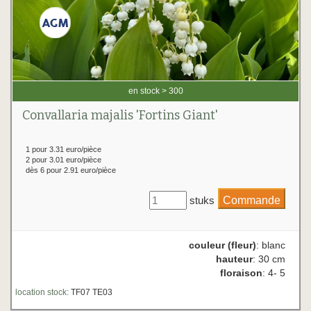
en stock > 300
Convallaria majalis 'Fortins Giant'
1 pour 3.31 euro/pièce
2 pour 3.01 euro/pièce
dès 6 pour 2.91 euro/pièce
stuks
couleur (fleur)
: blanc
hauteur
: 30 cm
floraison
: 4- 5
location stock:
TF07 TE03