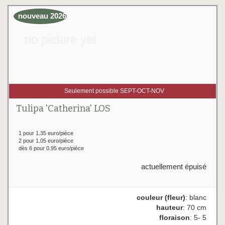
nouveau 2026
no picture yet
Seulement possible SEPT-OCT-NOV
Tulipa 'Catherina' LOS
1 pour 1.35 euro/pièce
2 pour 1.05 euro/pièce
dès 6 pour 0.95 euro/pièce
actuellement épuisé
couleur (fleur)
: blanc
hauteur
: 70 cm
floraison
: 5- 5