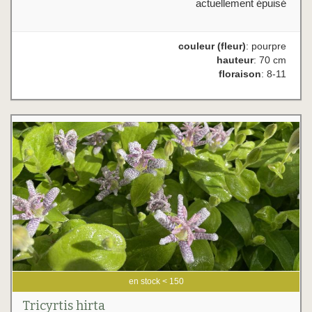
actuellement épuisé
couleur (fleur)
: pourpre
hauteur
: 70 cm
floraison
: 8-11
en stock < 150
Tricyrtis hirta