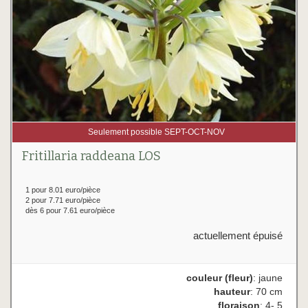
Seulement possible SEPT-OCT-NOV
Fritillaria raddeana LOS
1 pour 8.01 euro/pièce
2 pour 7.71 euro/pièce
dès 6 pour 7.61 euro/pièce
actuellement épuisé
couleur (fleur)
: jaune
hauteur
: 70 cm
floraison
: 4- 5