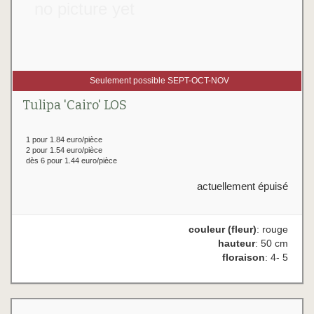
no picture yet
Seulement possible SEPT-OCT-NOV
Tulipa 'Cairo' LOS
1 pour 1.84 euro/pièce
2 pour 1.54 euro/pièce
dès 6 pour 1.44 euro/pièce
actuellement épuisé
couleur (fleur)
: rouge
hauteur
: 50 cm
floraison
: 4- 5