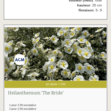
couleur (fleur)
: rose
hauteur
: 20 cm
floraison
: 5- 9
en stock < 150
Helianthemum 'The Bride'
1 pour 2.99 euro/pièce
2 pour 2.69 euro/pièce