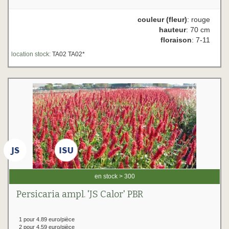
couleur (fleur)
: rouge
hauteur
: 70 cm
floraison
: 7-11
location stock:
TA02 TA02*
en stock > 300
Persicaria ampl. 'JS Calor' PBR
1 pour 4.89 euro/pièce
2 pour 4.59 euro/pièce