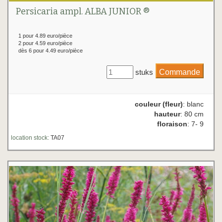
Persicaria ampl. ALBA JUNIOR ®
1 pour 4.89 euro/pièce
2 pour 4.59 euro/pièce
dès 6 pour 4.49 euro/pièce
stuks
couleur (fleur)
: blanc
hauteur
: 80 cm
floraison
: 7- 9
location stock:
TA07