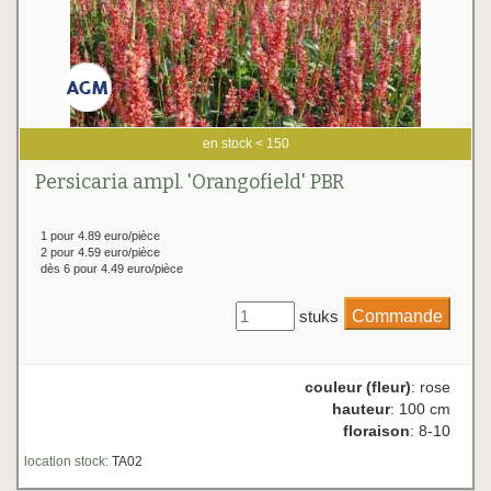
en stock < 150
Persicaria ampl. 'Orangofield' PBR
1 pour 4.89 euro/pièce
2 pour 4.59 euro/pièce
dès 6 pour 4.49 euro/pièce
stuks
couleur (fleur)
: rose
hauteur
: 100 cm
floraison
: 8-10
location stock:
TA02