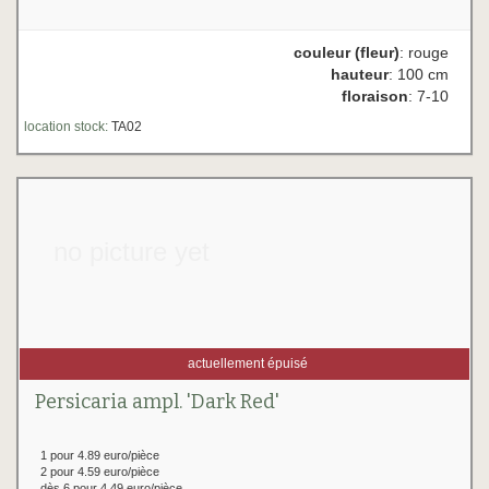
couleur (fleur)
: rouge
hauteur
: 100 cm
floraison
: 7-10
location stock:
TA02
no picture yet
actuellement épuisé
Persicaria ampl. 'Dark Red'
1 pour 4.89 euro/pièce
2 pour 4.59 euro/pièce
dès 6 pour 4.49 euro/pièce