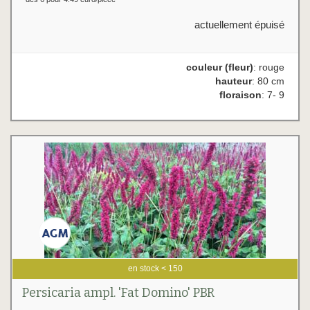
actuellement épuisé
couleur (fleur)
: rouge
hauteur
: 80 cm
floraison
: 7- 9
en stock < 150
Persicaria ampl. 'Fat Domino' PBR