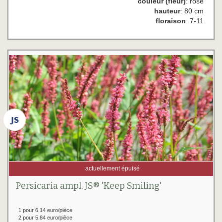
couleur (fleur)
: rose
hauteur
: 80 cm
floraison
: 7-11
actuellement épuisé
Persicaria ampl. JS® 'Keep Smiling'
1 pour 6.14 euro/pièce
2 pour 5.84 euro/pièce