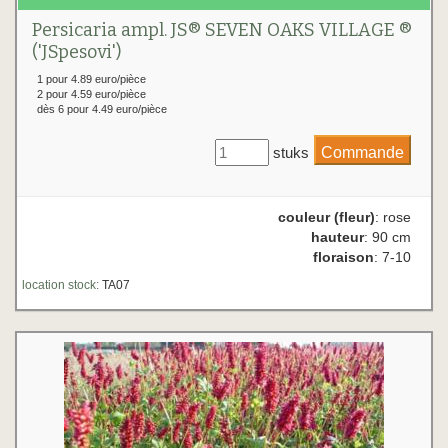
Persicaria ampl. JS® SEVEN OAKS VILLAGE ®
('JSpesovi')
1 pour 4.89 euro/pièce
2 pour 4.59 euro/pièce
dès 6 pour 4.49 euro/pièce
stuks
couleur (fleur)
: rose
hauteur
: 90 cm
floraison
: 7-10
location stock:
TA07