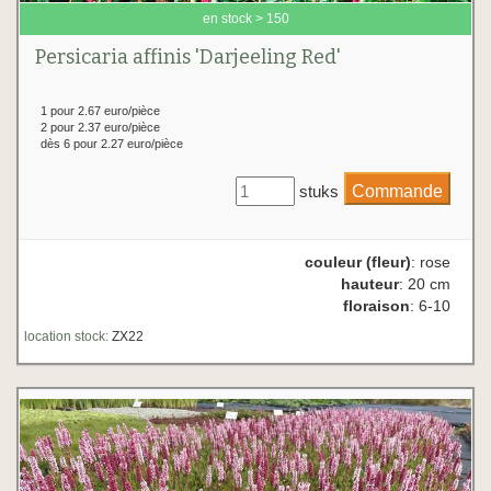
en stock > 150
Persicaria affinis 'Darjeeling Red'
1 pour 2.67 euro/pièce
2 pour 2.37 euro/pièce
dès 6 pour 2.27 euro/pièce
stuks
couleur (fleur)
: rose
hauteur
: 20 cm
floraison
: 6-10
location stock:
ZX22