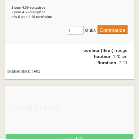
1 pour 4.89 euro/pièce
2 pour 4.59 euro/pièce
dès 6 pour 4.49 euro/pièce
stuks
couleur (fleur)
: rouge
hauteur
: 120 cm
floraison
: 7-11
location stock:
TA03
no picture yet
en stock > 150