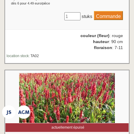
dès 6 pour 4.49 euro/pièce
stuks
couleur (fleur)
: rouge
hauteur
: 90 cm
floraison
: 7-11
location stock:
TA02
actuellement épuisé