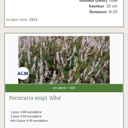
couleur (fleur)
: rose
hauteur
: 20 cm
floraison
: 8-10
location stock:
ZX23
en stock > 300
Persicaria ampl. 'Alba'
1 pour 4.89 euro/pièce
2 pour 4.59 euro/pièce
dès 6 pour 4.49 euro/pièce