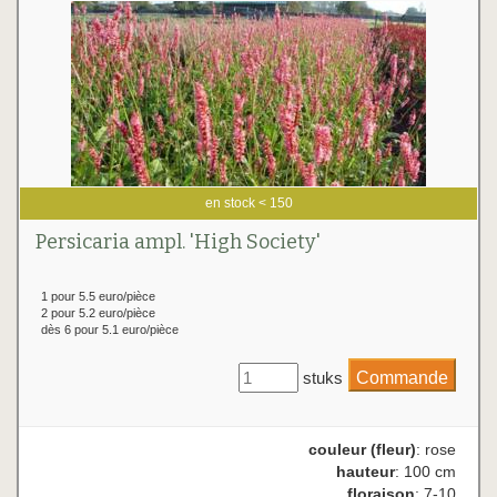
en stock < 150
Persicaria ampl. 'High Society'
1 pour 5.5 euro/pièce
2 pour 5.2 euro/pièce
dès 6 pour 5.1 euro/pièce
stuks
couleur (fleur)
: rose
hauteur
: 100 cm
floraison
: 7-10