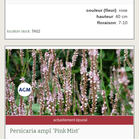
couleur (fleur)
: rose
hauteur
: 40 cm
floraison
: 7-10
location stock:
TA02
actuellement épuisé
Persicaria ampl. 'Pink Mist'