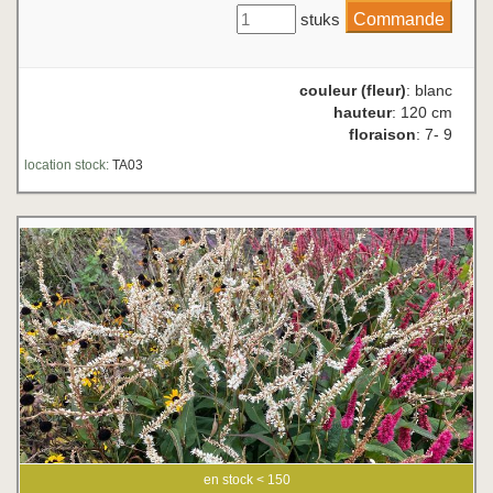
stuks
couleur (fleur)
: blanc
hauteur
: 120 cm
floraison
: 7- 9
location stock:
TA03
en stock < 150