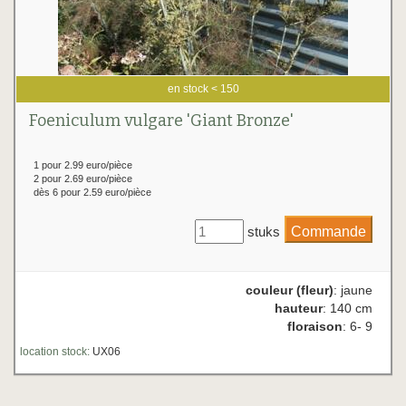
en stock < 150
Foeniculum vulgare 'Giant Bronze'
1 pour 2.99 euro/pièce
2 pour 2.69 euro/pièce
dès 6 pour 2.59 euro/pièce
stuks
couleur (fleur)
: jaune
hauteur
: 140 cm
floraison
: 6- 9
location stock:
UX06