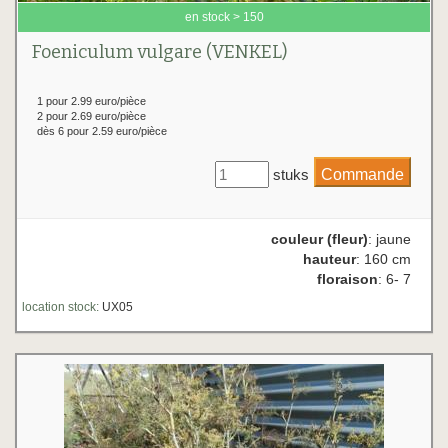
en stock > 150
Foeniculum vulgare (VENKEL)
1 pour 2.99 euro/pièce
2 pour 2.69 euro/pièce
dès 6 pour 2.59 euro/pièce
stuks
couleur (fleur)
: jaune
hauteur
: 160 cm
floraison
: 6- 7
location stock:
UX05