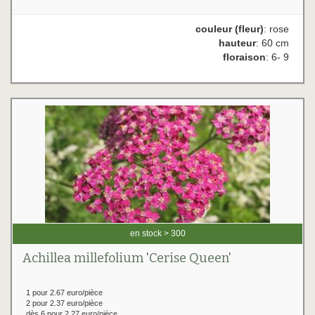
couleur (fleur)
: rose
hauteur
: 60 cm
floraison
: 6- 9
en stock > 300
Achillea millefolium 'Cerise Queen'
1 pour 2.67 euro/pièce
2 pour 2.37 euro/pièce
dès 6 pour 2.27 euro/pièce