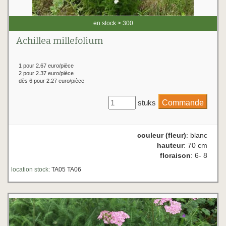
en stock > 300
Achillea millefolium
1 pour 2.67 euro/pièce
2 pour 2.37 euro/pièce
dès 6 pour 2.27 euro/pièce
stuks
couleur (fleur)
: blanc
hauteur
: 70 cm
floraison
: 6- 8
location stock:
TA05 TA06