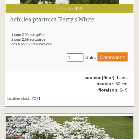
en stock < 150
Achillea ptarmica 'Perry's White'
1 pour 2.99 euro/pièce
2 pour 2.69 euro/pièce
dès 6 pour 2.59 euro/pièce
stuks
couleur (fleur)
: blanc
hauteur
: 60 cm
floraison
: 6- 9
location stock:
ZX21