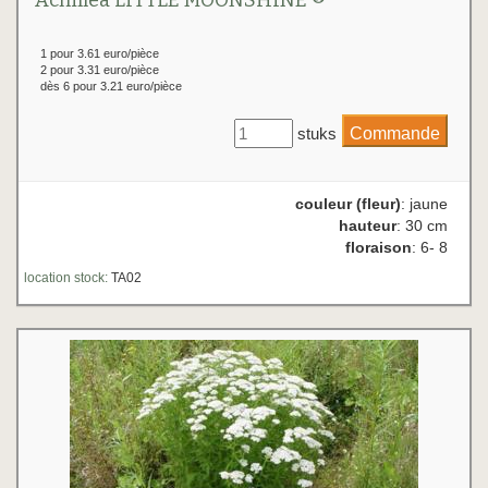
Achillea LITTLE MOONSHINE ®
1 pour 3.61 euro/pièce
2 pour 3.31 euro/pièce
dès 6 pour 3.21 euro/pièce
stuks
couleur (fleur)
: jaune
hauteur
: 30 cm
floraison
: 6- 8
location stock:
TA02