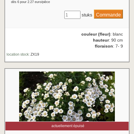
dès 6 pour 2.27 euro/pièce
stuks
couleur (fleur)
: blanc
hauteur
: 90 cm
floraison
: 7- 9
location stock:
ZX19
actuellement épuisé