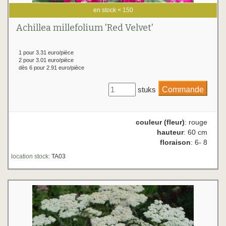
en stock < 150
Achillea millefolium 'Red Velvet'
1 pour 3.31 euro/pièce
2 pour 3.01 euro/pièce
dès 6 pour 2.91 euro/pièce
stuks
couleur (fleur)
: rouge
hauteur
: 60 cm
floraison
: 6- 8
location stock:
TA03