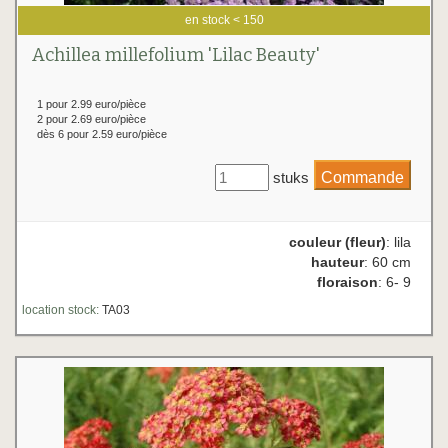
en stock < 150
Achillea millefolium 'Lilac Beauty'
1 pour 2.99 euro/pièce
2 pour 2.69 euro/pièce
dès 6 pour 2.59 euro/pièce
stuks
couleur (fleur)
: lila
hauteur
: 60 cm
floraison
: 6- 9
location stock:
TA03