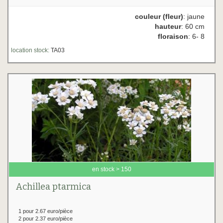
couleur (fleur)
: jaune
hauteur
: 60 cm
floraison
: 6- 8
location stock:
TA03
en stock > 150
Achillea ptarmica
1 pour 2.67 euro/pièce
2 pour 2.37 euro/pièce