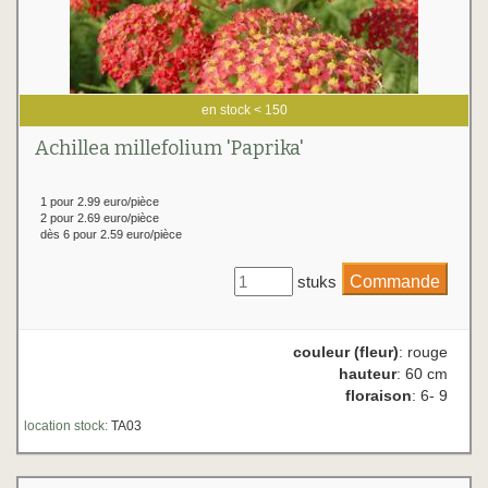
en stock < 150
Achillea millefolium 'Paprika'
1 pour 2.99 euro/pièce
2 pour 2.69 euro/pièce
dès 6 pour 2.59 euro/pièce
stuks
couleur (fleur)
: rouge
hauteur
: 60 cm
floraison
: 6- 9
location stock:
TA03