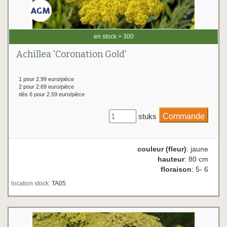
en stock > 300
Achillea 'Coronation Gold'
1 pour 2.99 euro/pièce
2 pour 2.69 euro/pièce
dès 6 pour 2.59 euro/pièce
stuks
couleur (fleur)
: jaune
hauteur
: 80 cm
floraison
: 5- 6
location stock:
TA05