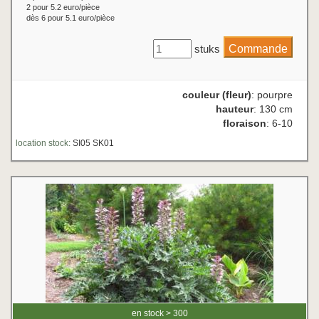
2 pour 5.2 euro/pièce
dès 6 pour 5.1 euro/pièce
stuks
couleur (fleur)
: pourpre
hauteur
: 130 cm
floraison
: 6-10
location stock:
SI05 SK01
en stock > 300