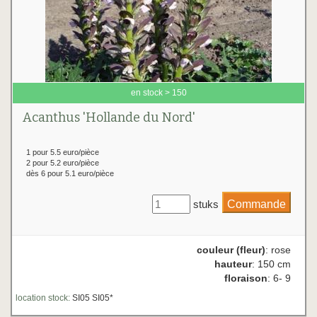
en stock > 150
Acanthus 'Hollande du Nord'
1 pour 5.5 euro/pièce
2 pour 5.2 euro/pièce
dès 6 pour 5.1 euro/pièce
stuks
couleur (fleur)
: rose
hauteur
: 150 cm
floraison
: 6- 9
location stock:
SI05 SI05*