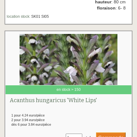
hauteur
: 80 cm
floraison
: 6- 8
location stock:
SK01 SI05
en stock > 150
Acanthus hungaricus 'White Lips'
1 pour 4.24 euro/pièce
2 pour 3.94 euro/pièce
dès 6 pour 3.84 euro/pièce