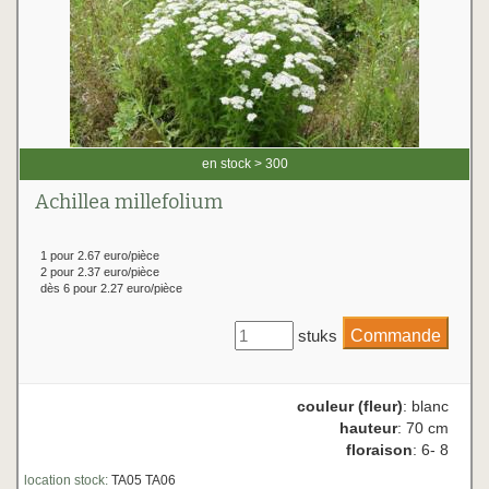
en stock > 300
Achillea millefolium
1 pour 2.67 euro/pièce
2 pour 2.37 euro/pièce
dès 6 pour 2.27 euro/pièce
stuks
couleur (fleur)
: blanc
hauteur
: 70 cm
floraison
: 6- 8
location stock:
TA05 TA06