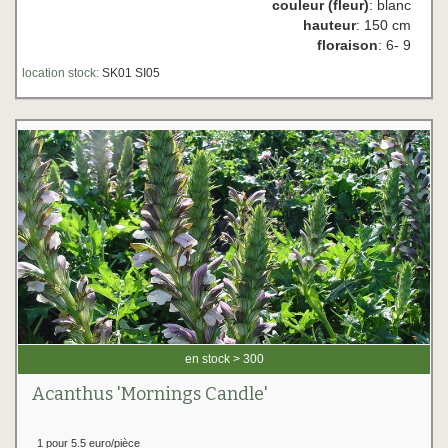
couleur (fleur)
: blanc
hauteur
: 150 cm
floraison
: 6- 9
location stock:
SK01 SI05
en stock > 300
Acanthus 'Mornings Candle'
1 pour 5.5 euro/pièce