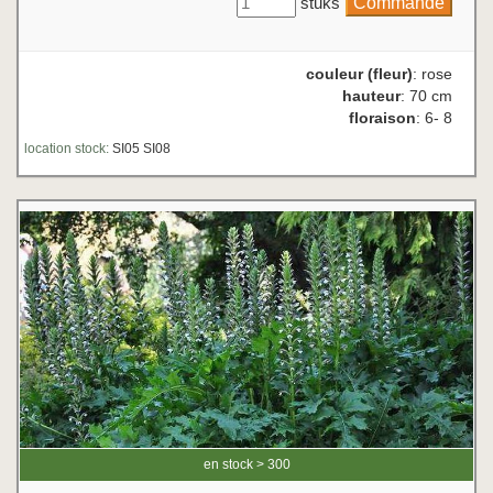
stuks
couleur (fleur)
: rose
hauteur
: 70 cm
floraison
: 6- 8
location stock:
SI05 SI08
en stock > 300