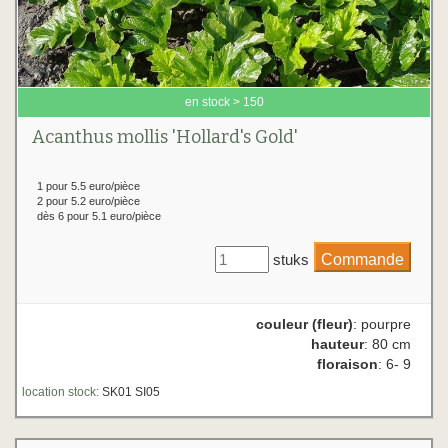
en stock > 150
Acanthus mollis 'Hollard's Gold'
1 pour 5.5 euro/pièce
2 pour 5.2 euro/pièce
dès 6 pour 5.1 euro/pièce
stuks
couleur (fleur)
: pourpre
hauteur
: 80 cm
floraison
: 6- 9
location stock:
SK01 SI05