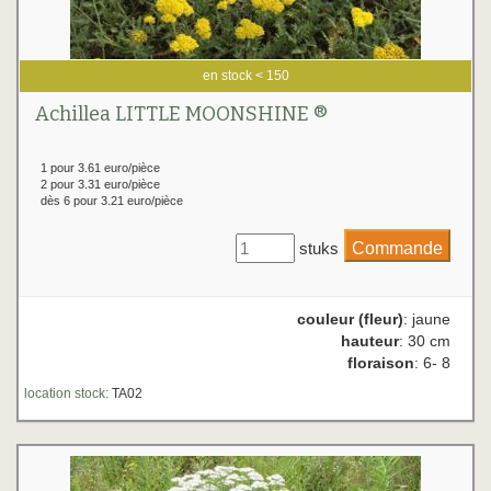
en stock < 150
Achillea LITTLE MOONSHINE ®
1 pour 3.61 euro/pièce
2 pour 3.31 euro/pièce
dès 6 pour 3.21 euro/pièce
stuks
couleur (fleur)
: jaune
hauteur
: 30 cm
floraison
: 6- 8
location stock:
TA02