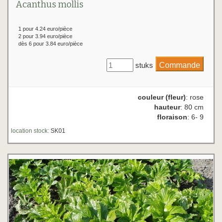
Acanthus mollis
1 pour 4.24 euro/pièce
2 pour 3.94 euro/pièce
dès 6 pour 3.84 euro/pièce
stuks
couleur (fleur)
: rose
hauteur
: 80 cm
floraison
: 6- 9
location stock:
SK01