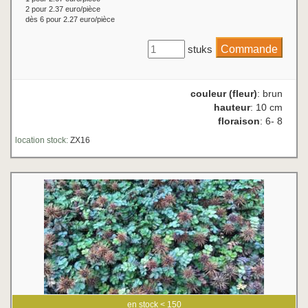
2 pour 2.37 euro/pièce
dès 6 pour 2.27 euro/pièce
stuks
couleur (fleur)
: brun
hauteur
: 10 cm
floraison
: 6- 8
location stock:
ZX16
en stock < 150