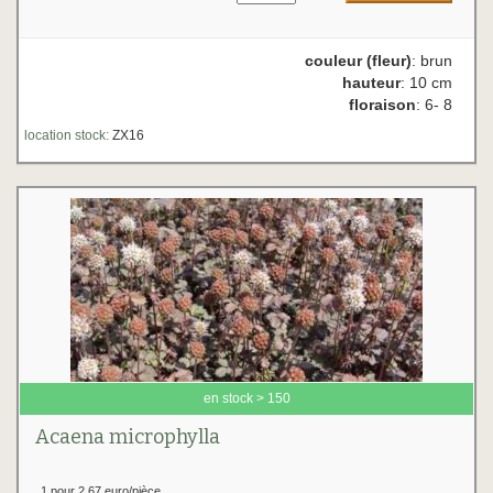
couleur (fleur)
: brun
hauteur
: 10 cm
floraison
: 6- 8
location stock:
ZX16
en stock > 150
Acaena microphylla
1 pour 2.67 euro/pièce