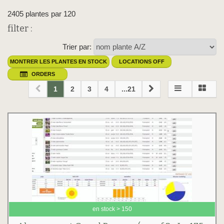
2405 plantes par 120
filter :
Trier par:
MONTRER LES PLANTES EN STOCK
LOCATIONS OFF
ORDERS
1
2
3
4
...21
en stock > 150