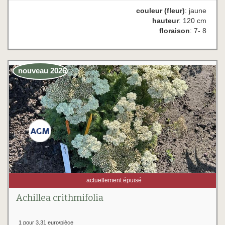
couleur (fleur)
: jaune
hauteur
: 120 cm
floraison
: 7- 8
nouveau 2026
actuellement épuisé
Achillea crithmifolia
1 pour 3.31 euro/pièce